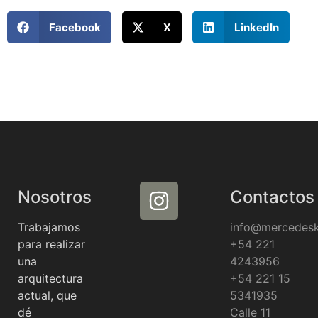
Facebook
X
LinkedIn
Nosotros
Contactos
Trabajamos
info@mercedes
para realizar
+54 221
una
4243956
arquitectura
+54 221 15
actual, que
5341935
dé
Calle 11