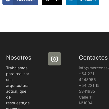
Nosotros
Contactos
Trabajamos
info@mercedes
para realizar
+54 221
una
4243956
arquitectura
+54 221 15
actual, que
5341935
dé
Calle 11
respuesta,de
N°1034
manera