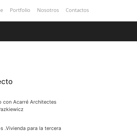
e
Portfolio
Nosotros
Contactos
ecto
 con Acarré Architectes
azkiewicz
 .Vivienda para la tercera