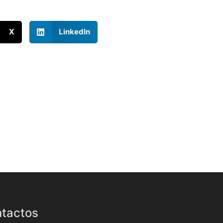
X
LinkedIn
tactos