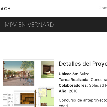
Hom
MPV EN VERNARD
Detalles del Proy
Ubicación:
Suiza
Tarea Realizada:
Concurso
Colaboradores:
Soledad P
Año:
2010
Concurso de anteproyectos
edad.