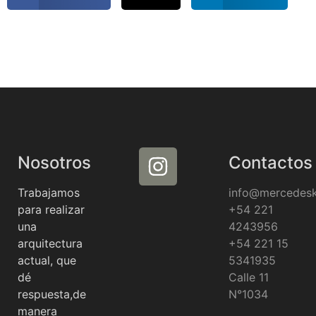
Nosotros
Contactos
Trabajamos
info@mercedes
para realizar
+54 221
una
4243956
arquitectura
+54 221 15
actual, que
5341935
dé
Calle 11
respuesta,de
N°1034
manera