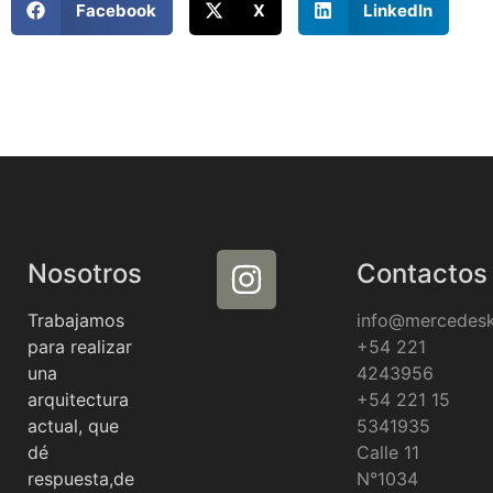
Facebook
X
LinkedIn
Nosotros
Contactos
Trabajamos
info@mercedes
para realizar
+54 221
una
4243956
arquitectura
+54 221 15
actual, que
5341935
dé
Calle 11
respuesta,de
N°1034